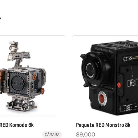
S
 RED Komodo 6k
Paquete RED Monstro 8k
$9,000
CÁMARA