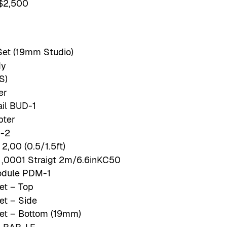
$2,500
Set (19mm Studio)
dy
S)
er
ail BUD-1
pter
F-2
2,00 (0.5/1.5ft)
,0001 Straigt 2m/6.6inKC50
Module PDM-1
et – Top
et – Side
et – Bottom (19mm)