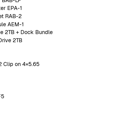
k BAB-LF
ter EPA-1
et RAB-2
ule AEM-1
e 2TB + Dock Bundle
rive 2TB
2 Clip on 4×5.65
F5