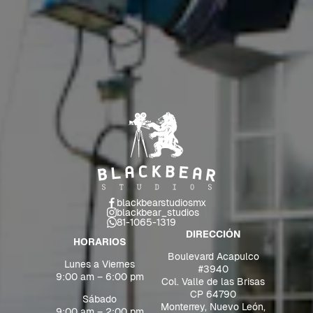
blackbearstudiosmx
blackbear_studios
81-1065-1319
DIRECCIÓN
HORARIOS
Boulevard Acapulco
Lunes a Viernes
#3940
9:00 am – 6:00 pm
Col. Valle de las Brisas
CP 64790
Sábado
Monterrey, Nuevo León,
9:00 am – 2:00 pm